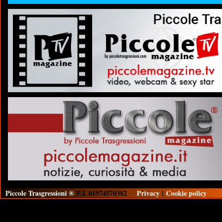
Piccole Trasgressioni ®
P.I. 01974570382
Privacy
|
Cookie policy