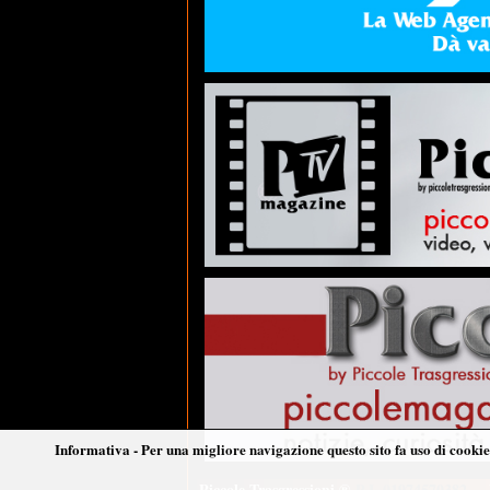
Informativa - Per una migliore navigazione questo sito fa uso di cookie 
Piccole Trasgressioni ®
P.I. 01974570382