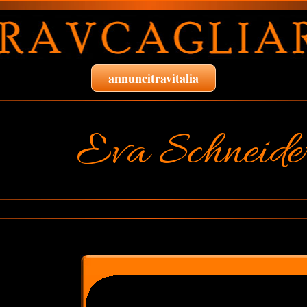
annuncitravitalia
Eva Schneide