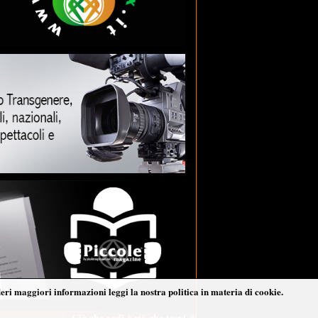
deri maggiori informazioni leggi la nostra politica in materia di cookie.
Ciò che vedi è ciò che trovi ®