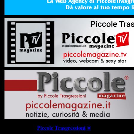
Piccole Trasgressioni ®
P.I. 019745703