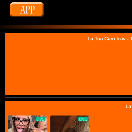
La Tua Cam trav - T
La